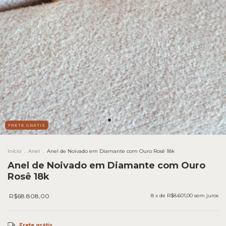
FRETE GRÁTIS
Início
.
Anel
.
Anel de Noivado em Diamante com Ouro Rosê 18k
Anel de Noivado em Diamante com Ouro
Rosê 18k
R$68.808,00
8
x de
R$8.601,00
sem juros
Frete grátis