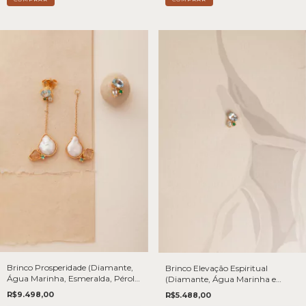
Brinco Prosperidade (Diamante,
Brinco Elevação Espiritual
Água Marinha, Esmeralda, Pérola
(Diamante, Água Marinha e
Barroca e Topázio Imperial Bruto)
Esmeralda)- Joia em Ouro 18k
R$9.498,00
R$5.488,00
- Joia em Ouro 18k