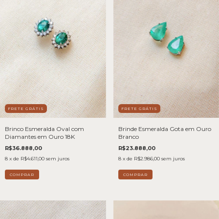
FRETE GRÁTIS
FRETE GRÁTIS
Brinde Esmeralda Gota em Ouro
Brinco Esmeralda Oval com
Branco
Diamantes em Ouro 18K
R$23.888,00
R$36.888,00
8
x de
R$2.986,00
sem juros
8
x de
R$4.611,00
sem juros