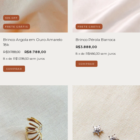
10
%
OFF
FRETE GRÁTIS
FRETE GRÁTIS
Brinco Pérola Barroca
Brinco Argola em Ouro Amarelo
18k
R$3.888,00
R$9.788,00
R$8.788,00
8
x de
R$486,00
sem juros
8
x de
R$1.098,50
sem juros