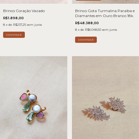
Brinco Gota Turmalina Paraíba e
Brinco Coração Vazado
Diamantes em Ouro Branco 18k.
R$1.898,00
R$48.388,00
8
x de
R$237,25
sem juros
8
x de
R$6.048,50
sem juros