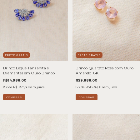
FRETE GRÁTIS
FRETE GRÁTIS
Brinco Quarzto Rosa com Ouro
Brinco Leque Tanzanita e
Amarelo 18K
Diamantes em Ouro Branco
R$9.888,00
R$14.988,00
8
x de
R$1.236,00
sem juros
8
x de
R$1.873,50
sem juros