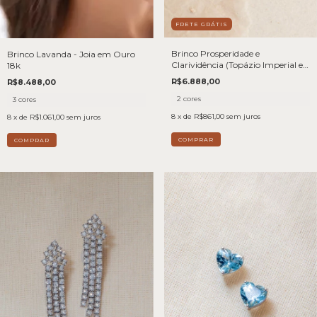
FRETE GRÁTIS
Brinco Prosperidade e
Brinco Lavanda - Joia em Ouro
Clarividência (Topázio Imperial e
18k
Apatita) - Joia em Ouro 18K
R$6.888,00
R$8.488,00
2 cores
3 cores
8
x de
R$861,00
sem juros
8
x de
R$1.061,00
sem juros
COMPRAR
COMPRAR