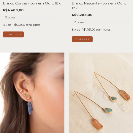
Brinco Curvas - Joia em Ouro 18k
Brinco Nascente - Joia em Ouro
18k
R$4.488,00
R$9.288,00
2 cores
2 cores
8
x de
R$561,00
sem juros
8
x de
R$1.161,00
sem juros
COMPRAR
COMPRAR