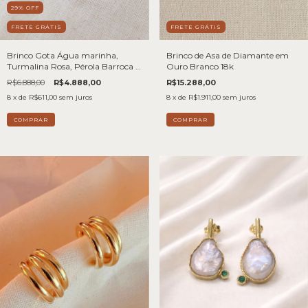
29
%
OFF
FRETE GRÁTIS
FRETE GRÁTIS
Brinco Gota Água marinha,
Brinco de Asa de Diamante em
Turmalina Rosa, Pérola Barroca e
Ouro Branco 18k
Navete de Topázio Imperial
R$6.888,00
R$4.888,00
R$15.288,00
8
x de
R$611,00
sem juros
8
x de
R$1.911,00
sem juros