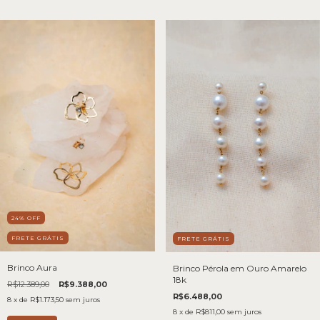
24
%
OFF
FRETE GRÁTIS
FRETE GRÁTIS
Brinco Aura
Brinco Pérola em Ouro Amarelo
18k
R$12.389,00
R$9.388,00
R$6.488,00
8
x de
R$1.173,50
sem juros
8
x de
R$811,00
sem juros