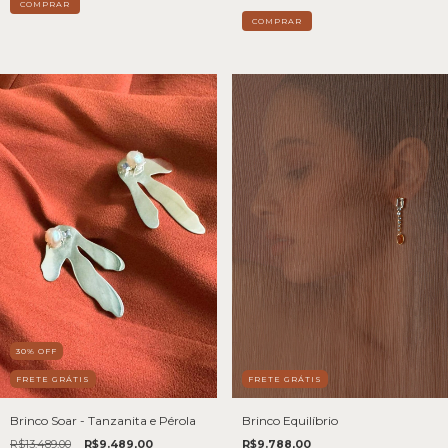
30
%
OFF
FRETE GRÁTIS
FRETE GRÁTIS
Brinco Soar - Tanzanita e Pérola
Brinco Equilíbrio
R$13.489,00
R$9.489,00
R$9.788,00