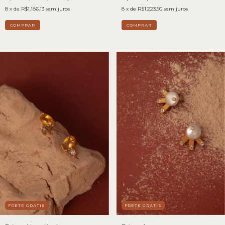
8
x de
R$1.186,13
sem juros
8
x de
R$1.223,50
sem juros
FRETE GRÁTIS
FRETE GRÁTIS