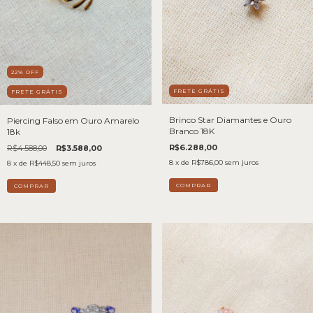
22
%
OFF
FRETE GRÁTIS
FRETE GRÁTIS
Brinco Star Diamantes e Ouro
Piercing Falso em Ouro Amarelo
Branco 18K
18k
R$6.288,00
R$4.588,00
R$3.588,00
8
x de
R$786,00
sem juros
8
x de
R$448,50
sem juros