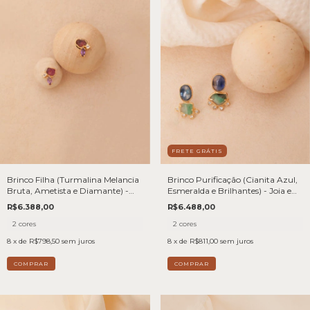
FRETE GRÁTIS
Brinco Filha (Turmalina Melancia
Brinco Purificação (Cianita Azul,
Bruta, Ametista e Diamante) -
Esmeralda e Brilhantes) - Joia em
Joia em Ouro 18k
Ouro 18k
R$6.388,00
R$6.488,00
2 cores
2 cores
8
x de
R$798,50
sem juros
8
x de
R$811,00
sem juros
COMPRAR
COMPRAR