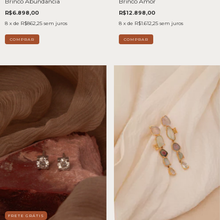
Brinco Abundância
Brinco Amor
R$6.898,00
R$12.898,00
8
x de
R$862,25
sem juros
8
x de
R$1.612,25
sem juros
FRETE GRÁTIS