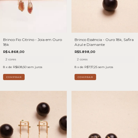
Brinco Fio Citrino - Joia em Ouro
Brinco Essência - Ouro 18k, Safira
18k
Azul e Diamante
R$4.868,00
R$5.898,00
2 cores
2 cores
8
x de
R$608,50
sem juros
8
x de
R$737,25
sem juros
COMPRAR
COMPRAR