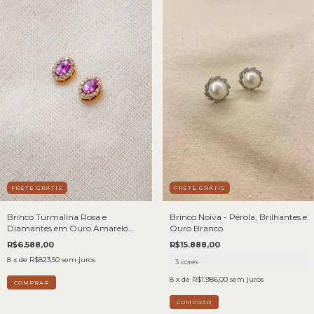
FRETE GRÁTIS
FRETE GRÁTIS
Brinco Turmalina Rosa e
Brinco Noiva - Pérola, Brilhantes e
Diamantes em Ouro Amarelo
Ouro Branco
18k.
R$6.588,00
R$15.888,00
8
x de
R$823,50
sem juros
3 cores
8
x de
R$1.986,00
sem juros
COMPRAR