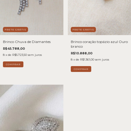
FRETE GRÁTIS
FRETE GRÁTIS
Brinco coração topázio azul Ouro
Brinco Chuva de Diamantes
branco
R$45.788,00
R$10.888,00
8
x de
R$5.723,50
sem juros
8
x de
R$1.361,00
sem juros