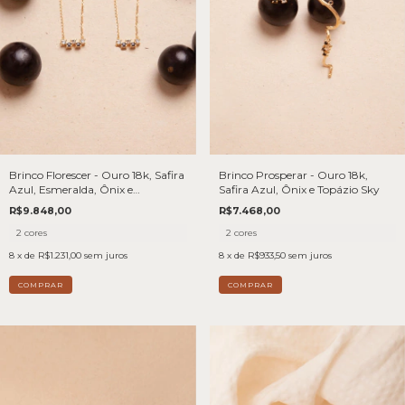
Brinco Florescer - Ouro 18k, Safira
Brinco Prosperar - Ouro 18k,
Azul, Esmeralda, Ônix e
Safira Azul, Ônix e Topázio Sky
Diamante
R$9.848,00
R$7.468,00
2 cores
2 cores
8
x de
R$1.231,00
sem juros
8
x de
R$933,50
sem juros
COMPRAR
COMPRAR