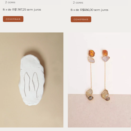
2 cores
2 cores
8
x de
R$1.187,25
sem juros
8
x de
R$686,00
sem juros
COMPRAR
COMPRAR