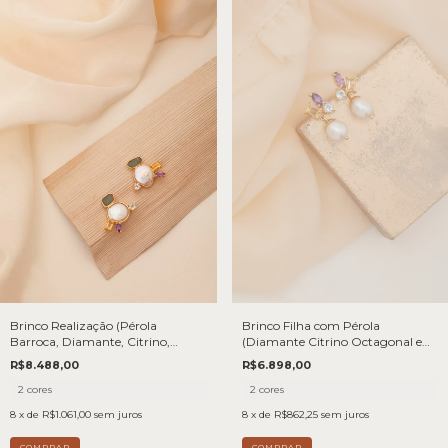
Brinco Filha com Pérola
Brinco Realização (Pérola
(Diamante Citrino Octagonal e
Barroca, Diamante, Citrino,
Ametista Navete) - Joia em Ouro
Ametista, Água Marinha) - Joia
R$6.898,00
R$8.488,00
18k
em Ouro 18k
2 cores
2 cores
8
x de
R$862,25
sem juros
8
x de
R$1.061,00
sem juros
COMPRAR
COMPRAR