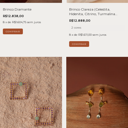
Brinco Clareza (Celestita,
Brinco Diamante
Hidenita, Citrino, Turmalina
R$12.838,00
Melancia, Água Marinha e
R$12.888,00
8
x de
R$1.604,75
sem juros
Ametista Verde) - Joia em Ouro
18k
2 cores
8
x de
R$1.611,00
sem juros
COMPRAR