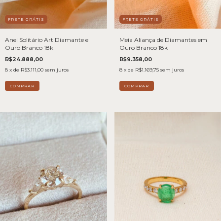
FRETE GRÁTIS
FRETE GRÁTIS
Anel Solitário Art Diamante e
Meia Aliança de Diamantes em
Ouro Branco 18k
Ouro Branco 18k
R$24.888,00
R$9.358,00
8
x de
R$3.111,00
sem juros
8
x de
R$1.169,75
sem juros