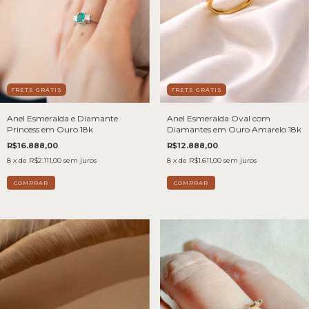
FRETE GRÁTIS
FRETE GRÁTIS
Anel Esmeralda Oval com
Anel Esmeralda e Diamante
Diamantes em Ouro Amarelo 18k
Princess em Ouro 18k
R$12.888,00
R$16.888,00
8
x de
R$1.611,00
sem juros
8
x de
R$2.111,00
sem juros