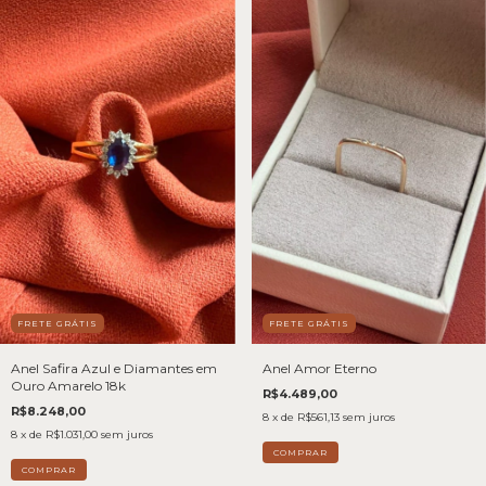
FRETE GRÁTIS
FRETE GRÁTIS
Anel Safira Azul e Diamantes em
Anel Amor Eterno
Ouro Amarelo 18k
R$4.489,00
R$8.248,00
8
x de
R$561,13
sem juros
8
x de
R$1.031,00
sem juros