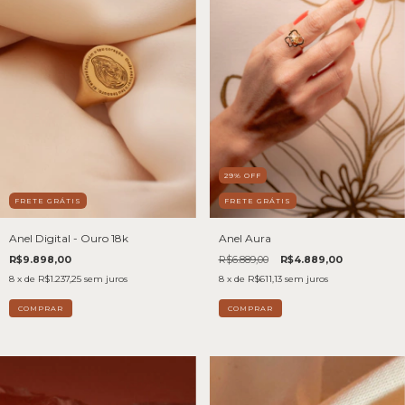
29
%
OFF
FRETE GRÁTIS
FRETE GRÁTIS
Anel Digital - Ouro 18k
Anel Aura
R$9.898,00
R$6.889,00
R$4.889,00
8
x de
R$1.237,25
sem juros
8
x de
R$611,13
sem juros