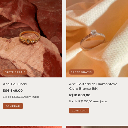
FRETE GRÁTIS
FRETE GRÁTIS
Anel Equilíbrio
Anel Solitário de Diamantes e
Ouro Branco 18K
R$6.848,00
R$10.800,00
8
x de
R$856,00
sem juros
8
x de
R$1.350,00
sem juros