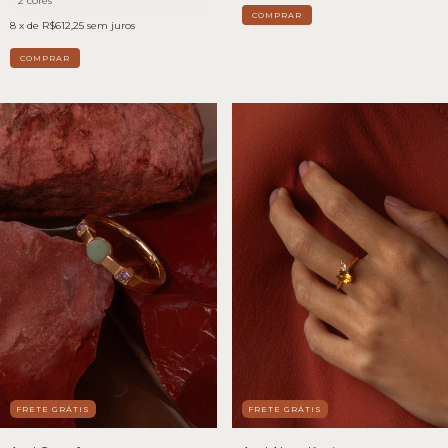
2 cores
8
x de
R$612,25
sem juros
COMPRAR
FRETE GRÁTIS
FRETE GRÁTIS