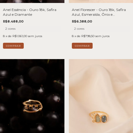
Anel Essência - Ouro 18k, Safira
Anel Florescer - Ouro 18k, Safira
Azul e Diamante
Azul, Esmeralda, Ônix e
Diamante
R$8.488,00
R$6.388,00
2 cores
2 cores
8
x de
R$1.061,00
sem juros
8
x de
R$798,50
sem juros
COMPRAR
COMPRAR