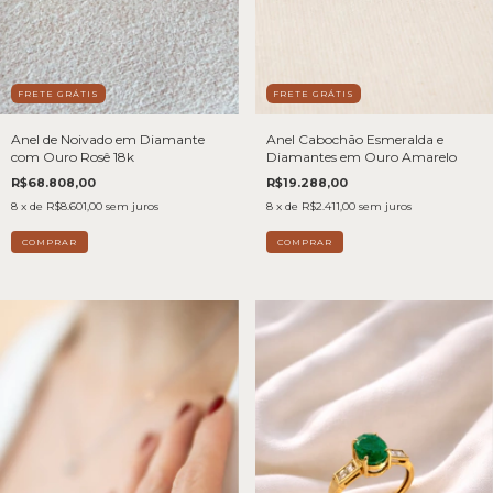
FRETE GRÁTIS
FRETE GRÁTIS
Anel Cabochão Esmeralda e
Anel de Noivado em Diamante
Diamantes em Ouro Amarelo
com Ouro Rosê 18k
R$19.288,00
R$68.808,00
8
x de
R$2.411,00
sem juros
8
x de
R$8.601,00
sem juros