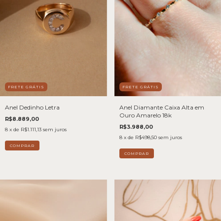
FRETE GRÁTIS
FRETE GRÁTIS
Anel Dedinho Letra
Anel Diamante Caixa Alta em
Ouro Amarelo 18k
R$8.889,00
R$3.988,00
8
x de
R$1.111,13
sem juros
8
x de
R$498,50
sem juros