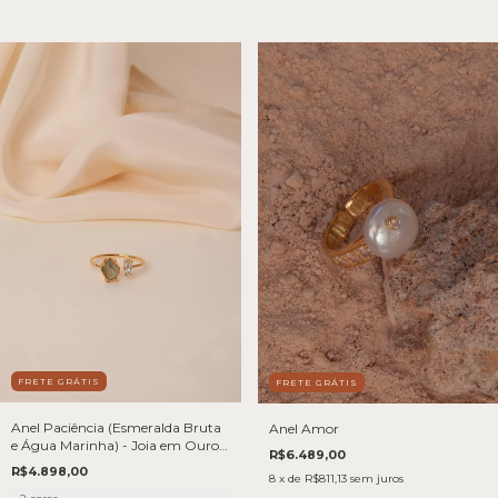
FRETE GRÁTIS
FRETE GRÁTIS
Anel Paciência (Esmeralda Bruta
Anel Amor
e Água Marinha) - Joia em Ouro
R$6.489,00
18k
R$4.898,00
8
x de
R$811,13
sem juros