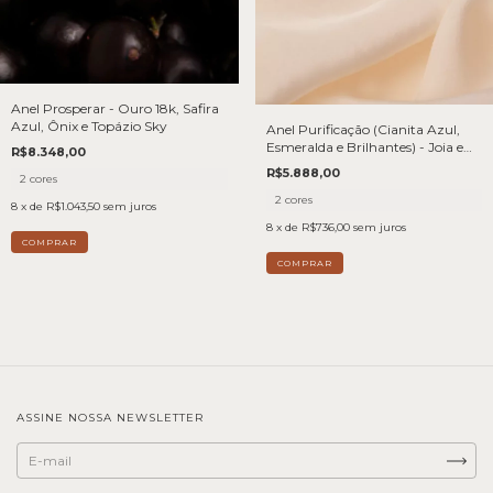
Anel Prosperar - Ouro 18k, Safira
Azul, Ônix e Topázio Sky
Anel Purificação (Cianita Azul,
Esmeralda e Brilhantes) - Joia em
R$8.348,00
Ouro 18k
R$5.888,00
2 cores
2 cores
8
x de
R$1.043,50
sem juros
8
x de
R$736,00
sem juros
COMPRAR
COMPRAR
ASSINE NOSSA NEWSLETTER