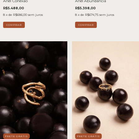
Anel Conexão
Anel Abundância
R$5.488,00
R$5.398,00
8
x de
R$686,00
sem juros
8
x de
R$674,75
sem juros
FRETE GRÁTIS
FRETE GRÁTIS