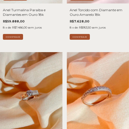
Anel Turmalina Paraíba e
Anel Torcido com Diamante em
Diamantes em Ouro 18k
Ouro Amarelo 18k
R$59.888,00
R$7.628,00
8
x de
R$7.486,00
sem juros
8
x de
R$953,50
sem juros